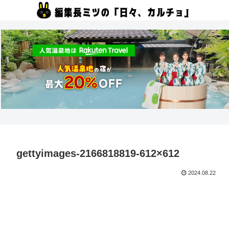
gettyimages-2166818819-612×612
2024.08.22