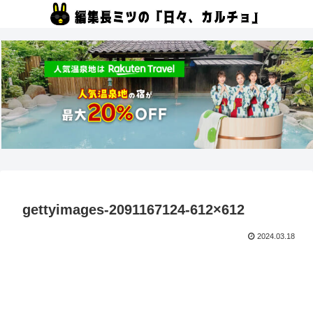
gettyimages-2091167124-612×612
2024.03.18