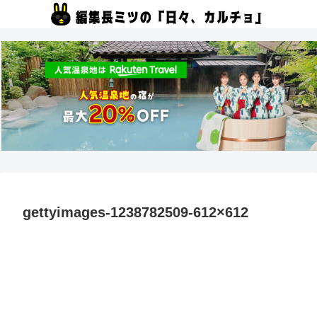
gettyimages-1238782509-612×612