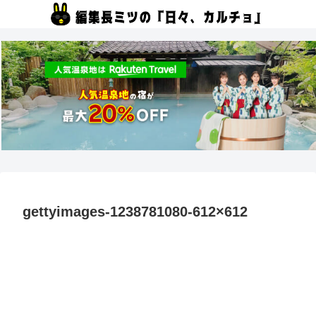
gettyimages-1238781080-612×612