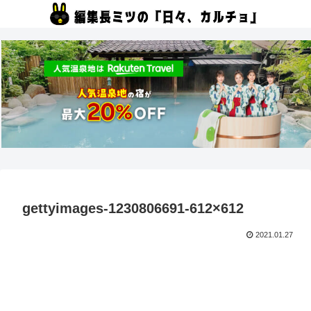
gettyimages-1230806691-612×612
2021.01.27