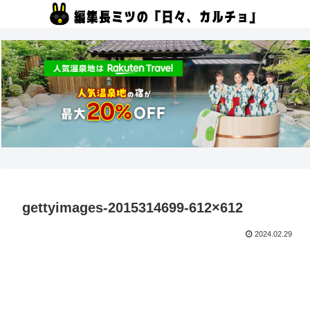
gettyimages-2015314699-612×612
2024.02.29